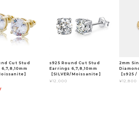
und Cut Stud
s925 Round Cut Stud
2mm Sin
 6,7,8,10mm
Earrings 6,7,8,10mm
Diamond
oissanite】
【SILVER/Moissanite】
【s925 /
¥12,000
¥12,800
T