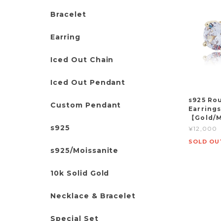
Bracelet
Earring
Iced Out Chain
Iced Out Pendant
s925 Ro
Custom Pendant
Earrings
【Gold/M
s925
¥12,000
SOLD OU
s925/Moissanite
10k Solid Gold
Necklace & Bracelet
Special Set