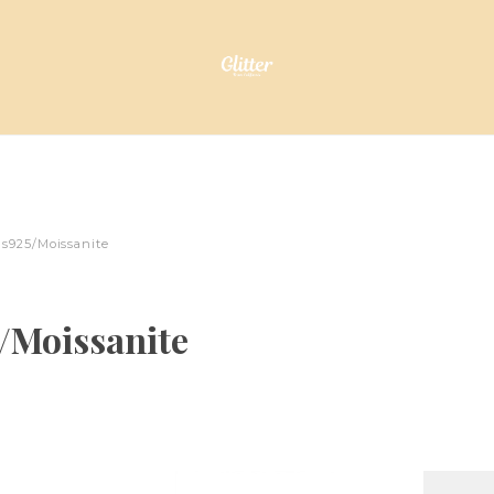
s925/Moissanite
/Moissanite