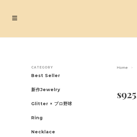
CATEGORY
Home
Best Seller
新作Jewelry
s925
Glitter × プロ野球
Ring
Necklace