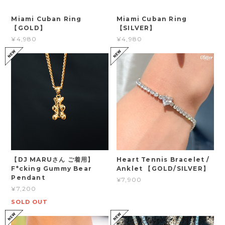
Miami Cuban Ring
Miami Cuban Ring
【GOLD】
【SILVER】
¥4,980
¥4,980
【DJ MARUさん ご着用】
Heart Tennis Bracelet /
F*cking Gummy Bear
Anklet 【GOLD/SILVER】
Pendant
¥7,900
¥7,200
SOLD OUT