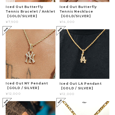
Iced Out Butterfly
Iced Out Butterfly
Tennis Bracelet / Anklet
Tennis Necklace
【GOLD/SILVER】
【GOLD/SILVER】
¥7,900
¥14,000
Iced Out NY Pendant
Iced Out LA Pendant
【GOLD / SILVER】
【GOLD / SILVER】
¥12,000
¥12,000