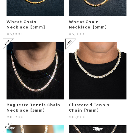
Wheat Chain
Wheat Chain
Necklace【3mm】
Necklace【5mm】
¥5,000
¥5,000
Baguette Tennis Chain
Clustered Tennis
Necklace【5mm】
Chain【7mm】
¥16,800
¥16,800