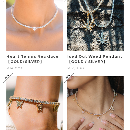
Heart Tennis Necklace
Iced Out Weed Pendant
【GOLD/SILVER】
【GOLD / SILVER】
¥14,000
¥12,000