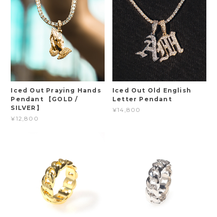
Iced Out Praying Hands
Iced Out Old English
Pendant 【GOLD /
Letter Pendant
SILVER】
¥14,800
¥12,800