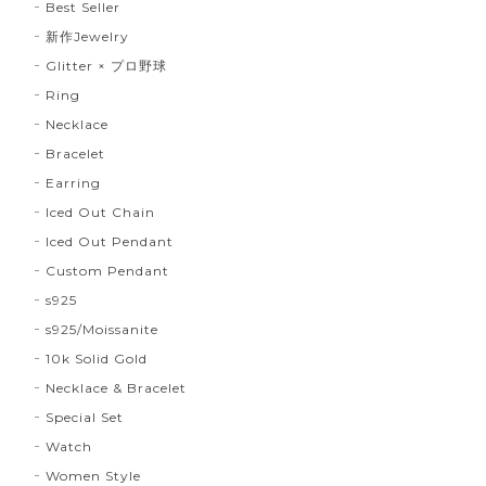
Best Seller
新作Jewelry
Glitter × プロ野球
Ring
Necklace
Bracelet
Earring
Iced Out Chain
Iced Out Pendant
Custom Pendant
s925
s925/Moissanite
10k Solid Gold
Necklace & Bracelet
Special Set
Watch
Women Style