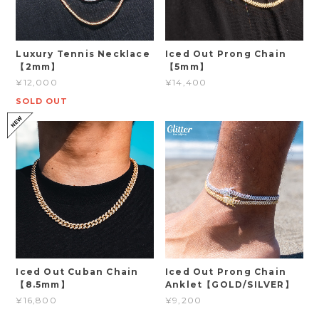
Luxury Tennis Necklace
Iced Out Prong Chain
【2mm】
【5mm】
¥12,000
¥14,400
SOLD OUT
Iced Out Cuban Chain
Iced Out Prong Chain
【8.5mm】
Anklet【GOLD/SILVER】
¥16,800
¥9,200