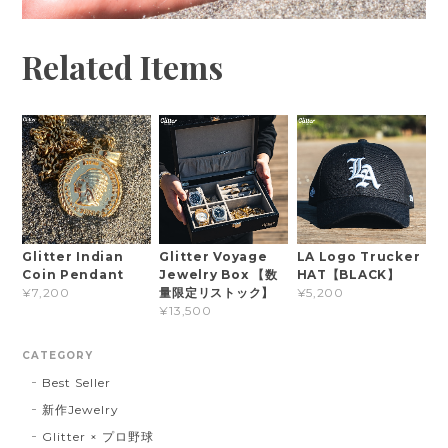
Related Items
Glitter Indian
Glitter Voyage
LA Logo Trucker
Coin Pendant
Jewelry Box 【数
HAT【BLACK】
量限定リストック】
¥7,200
¥5,200
¥13,500
CATEGORY
Best Seller
新作Jewelry
Glitter × プロ野球