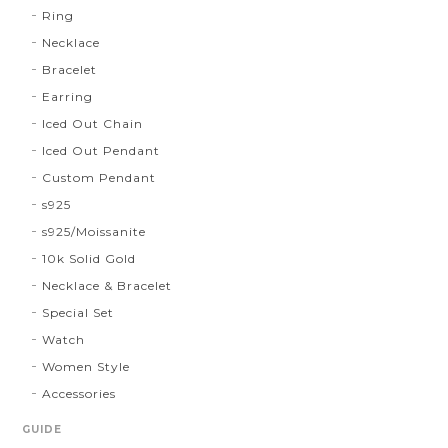
Ring
Necklace
Bracelet
Earring
Iced Out Chain
Iced Out Pendant
Custom Pendant
s925
s925/Moissanite
10k Solid Gold
Necklace & Bracelet
Special Set
Watch
Women Style
Accessories
GUIDE