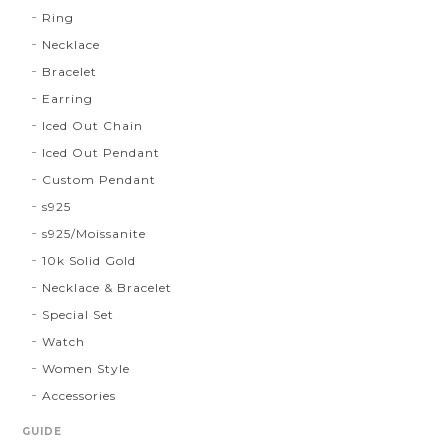
Ring
Necklace
Bracelet
Earring
Iced Out Chain
Iced Out Pendant
Custom Pendant
s925
s925/Moissanite
10k Solid Gold
Necklace & Bracelet
Special Set
Watch
Women Style
Accessories
GUIDE