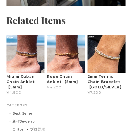
Related Items
Miami Cuban
Rope Chain
2mm Tennis
Chain Anklet
Anklet 【5mm】
Chain Bracelet
【5mm】
【GOLD/SILVER】
¥4,200
¥4,800
¥7,200
CATEGORY
Best Seller
新作Jewelry
Glitter × プロ野球