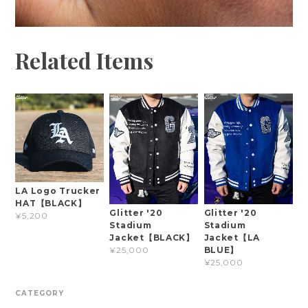
Related Items
LA Logo Trucker
HAT【BLACK】
Glitter '20
Glitter '20
¥5,200
Stadium
Stadium
Jacket【BLACK】
Jacket【LA
BLUE】
¥25,000
¥25,000
CATEGORY