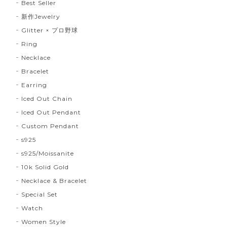
Best Seller
新作Jewelry
Glitter × プロ野球
Ring
Necklace
Bracelet
Earring
Iced Out Chain
Iced Out Pendant
Custom Pendant
s925
s925/Moissanite
10k Solid Gold
Necklace & Bracelet
Special Set
Watch
Women Style