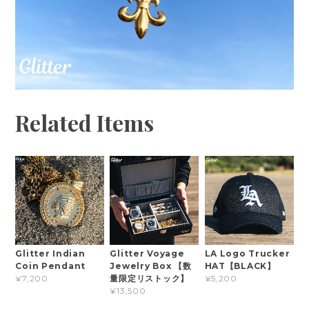
Related Items
Glitter Indian
Glitter Voyage
LA Logo Trucker
Coin Pendant
Jewelry Box 【数
HAT【BLACK】
量限定リストック】
¥7,200
¥5,200
¥13,500