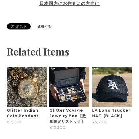
日本国内にお住まいの方向け
通報する
Related Items
Glitter Indian
Glitter Voyage
LA Logo Trucker
Coin Pendant
Jewelry Box 【数
HAT【BLACK】
量限定リストック】
¥7,200
¥5,200
¥13,500