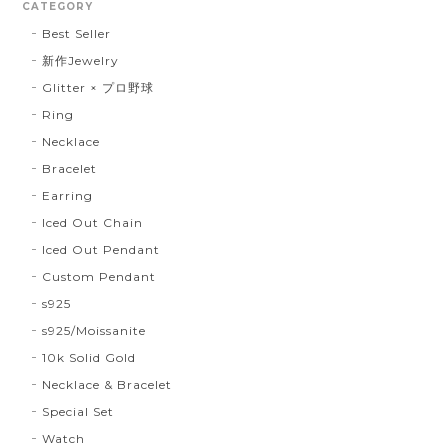
CATEGORY
Best Seller
新作Jewelry
Glitter × プロ野球
Ring
Necklace
Bracelet
Earring
Iced Out Chain
Iced Out Pendant
Custom Pendant
s925
s925/Moissanite
10k Solid Gold
Necklace & Bracelet
Special Set
Watch