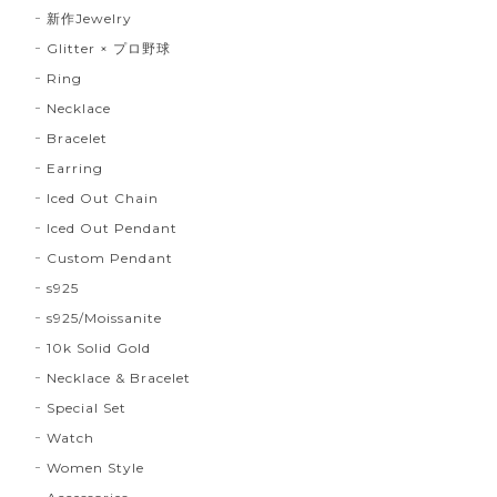
新作Jewelry
Glitter × プロ野球
Ring
Necklace
Bracelet
Earring
Iced Out Chain
Iced Out Pendant
Custom Pendant
s925
s925/Moissanite
10k Solid Gold
Necklace & Bracelet
Special Set
Watch
Women Style