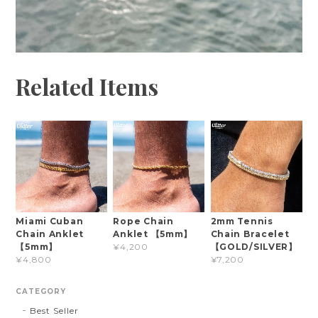
Related Items
Miami Cuban
Rope Chain
2mm Tennis
Chain Anklet
Anklet 【5mm】
Chain Bracelet
【5mm】
【GOLD/SILVER】
¥4,200
¥4,800
¥7,200
CATEGORY
Best Seller