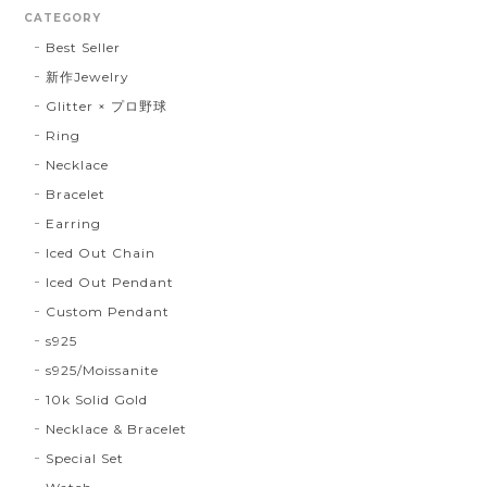
CATEGORY
Best Seller
新作Jewelry
Glitter × プロ野球
Ring
Necklace
Bracelet
Earring
Iced Out Chain
Iced Out Pendant
Custom Pendant
s925
s925/Moissanite
10k Solid Gold
Necklace & Bracelet
Special Set