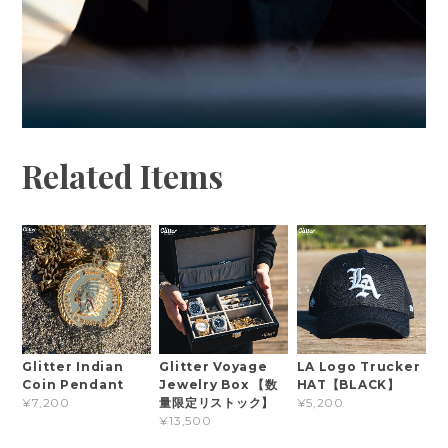
Related Items
Glitter Indian
Glitter Voyage
LA Logo Trucker
Coin Pendant
Jewelry Box 【数
HAT【BLACK】
量限定リストック】
¥7,200
¥5,200
¥13,500