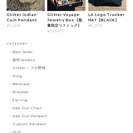
Glitter Indian
Glitter Voyage
LA Logo Trucker
Coin Pendant
Jewelry Box 【数
HAT【BLACK】
量限定リストック】
¥7,200
¥5,200
¥13,500
CATEGORY
Best Seller
新作Jewelry
Glitter × プロ野球
Ring
Necklace
Bracelet
Earring
Iced Out Chain
Iced Out Pendant
Custom Pendant
s925