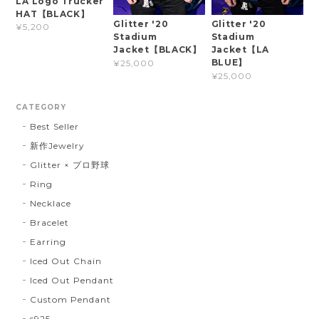
LA Logo Trucker
HAT【BLACK】
Glitter '20
Glitter '20
¥5,200
Stadium
Stadium
Jacket【BLACK】
Jacket【LA
BLUE】
¥25,000
¥25,000
CATEGORY
Best Seller
新作Jewelry
Glitter × プロ野球
Ring
Necklace
Bracelet
Earring
Iced Out Chain
Iced Out Pendant
Custom Pendant
s925