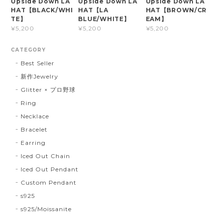
Upside Down LA
Upside Down LA
Upside Down LA
HAT【BLACK/WHI
HAT【LA
HAT【BROWN/CR
TE】
BLUE/WHITE】
EAM】
¥5,200
¥5,200
¥5,200
CATEGORY
Best Seller
新作Jewelry
Glitter × プロ野球
Ring
Necklace
Bracelet
Earring
Iced Out Chain
Iced Out Pendant
Custom Pendant
s925
s925/Moissanite