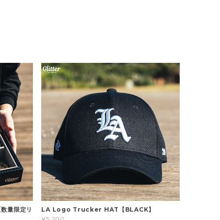
x 【数量限定リ
LA Logo Trucker HAT【BLACK】
¥5,200