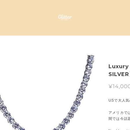
Luxury
SILVE
¥14,00
USで大人気
アメリカで
間では今話