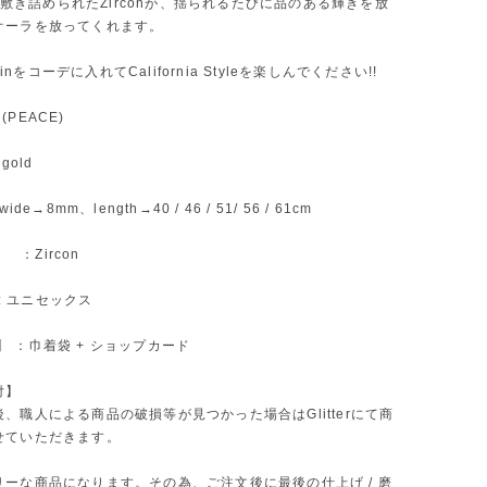
ceに敷き詰められたZirconが、揺られるたびに品のある輝きを放
オーラを放ってくれます。
hainをコーデに入れてCalifornia Styleを楽しんでください!!
n (PEACE)
gold
ide→8mm、length→40 / 46 / 51/ 56 / 61cm
】 ：Zircon
】 : ユニセックス
ift】 ：巾着袋 + ショップカード
付】
、職人による商品の破損等が見つかった場合はGlitterにて商
せていただきます。
リーな商品になります。その為、ご注文後に最後の仕上げ / 磨