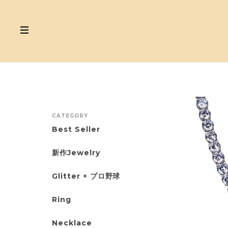
CATEGORY
Best Seller
新作Jewelry
Glitter × プロ野球
Ring
Necklace