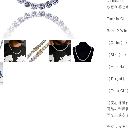
Neckla
ち存在感と
Tennis C
Born 2 Wi
【Color】：
【Size】 ：w
【Material
【Target
【Free G
【安心保証
商品の到着後
品を交換さ
ラグジュア