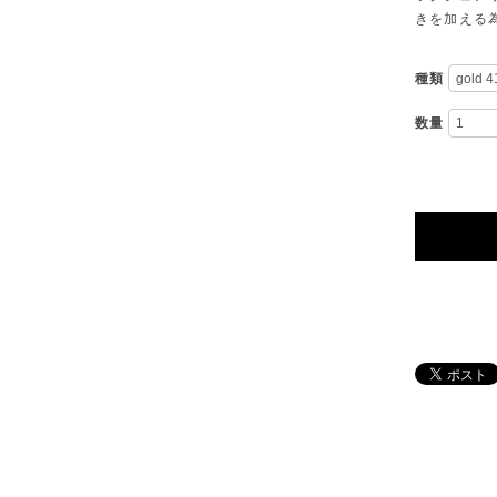
きを加える
種類
数量