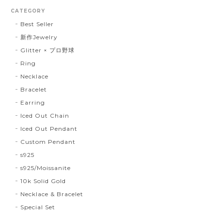
CATEGORY
Best Seller
新作Jewelry
Glitter × プロ野球
Ring
Necklace
Bracelet
Earring
Iced Out Chain
Iced Out Pendant
Custom Pendant
s925
s925/Moissanite
10k Solid Gold
Necklace & Bracelet
Special Set