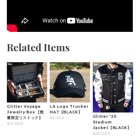
Related Items
Glitter Voyage
LA Logo Trucker
Jewelry Box 【数
HAT【BLACK】
Glitter '20
量限定リストック】
¥5,200
Stadium
¥13,500
Jacket【BLACK】
¥25,000