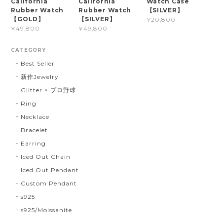
California
California
Watch Case
Rubber Watch
Rubber Watch
【SILVER】
【GOLD】
【SILVER】
¥20,800
¥49,800
¥49,800
CATEGORY
Best Seller
新作Jewelry
Glitter × プロ野球
Ring
Necklace
Bracelet
Earring
Iced Out Chain
Iced Out Pendant
Custom Pendant
s925
s925/Moissanite