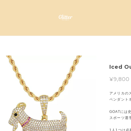
Iced O
¥9,800
アメリカのス
ペンダント
GOATに
スポーツ選
1人1つは必