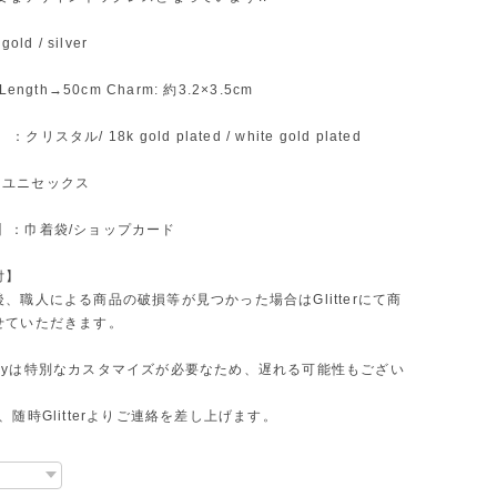
ld / silver
ength→50cm Charm: 約3.2×3.5cm
】 ：クリスタル/ 18k gold plated / white gold plated
】: ユニセックス
ift】：巾着袋/ショップカード
付】
、職人による商品の破損等が見つかった場合はGlitterにて商
せていただきます。
ewelryは特別なカスタマイズが必要なため、遅れる可能性もござい
、随時Glitterよりご連絡を差し上げます。