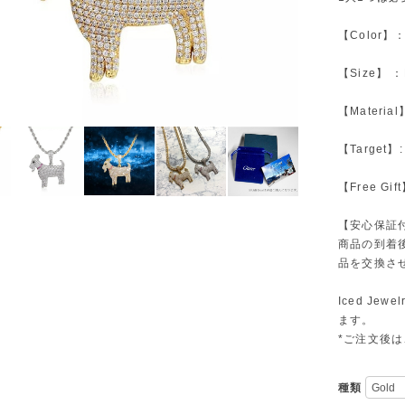
【Color】：go
【Size】 ：L
【Material
【Target
【Free G
【安心保証
商品の到着後
品を交換さ
Iced J
ます。
*ご注文後は
種類