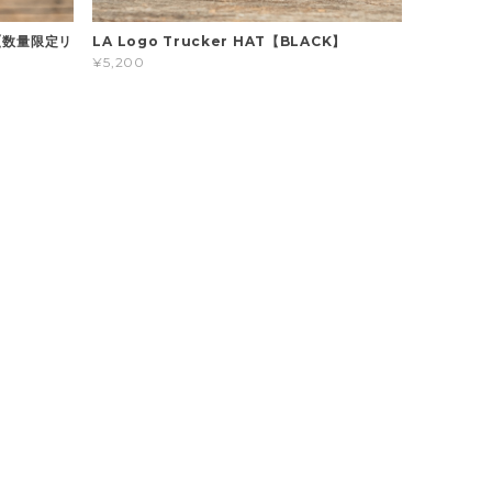
x 【数量限定リ
LA Logo Trucker HAT【BLACK】
¥5,200