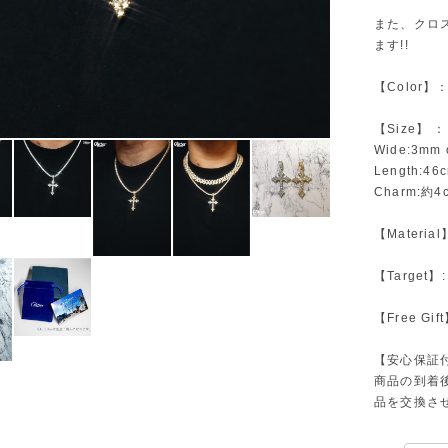
また、クロス
ます!!
【Color】：go
【Size】 ：
Wide:3mm 
Length:46
Charm:約4c
【Material】
【Target
【Free G
【安心保証
商品の到着後
品を交換さ