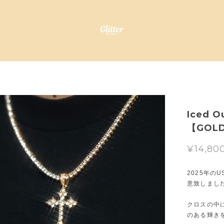
Iced O
【GOLD
¥14,80
2025年
意致しまし
クロスの中
のある輝き