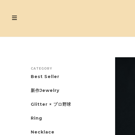
CATEGORY
Best Seller
新作Jewelry
Glitter × プロ野球
Ring
Necklace