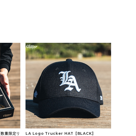
x 【数量限定リ
LA Logo Trucker HAT【BLACK】