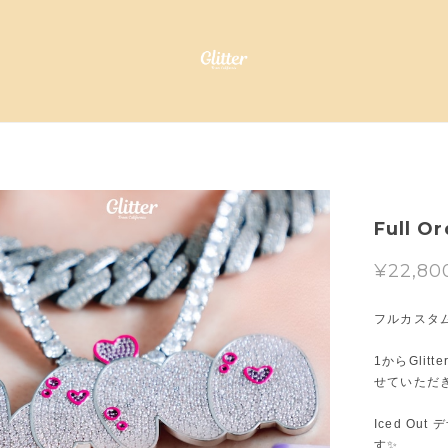
Full O
¥22,80
フルカスタ
1からGli
せていただ
Iced O
す✨