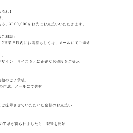
流れ】:
後」
る、¥100,000をお先にお支払いいただきます。
のご相談」
rより、2営業日以内にお電話もしくは、メールにてご連絡
り」
デザイン、サイズを元に正確なお値段をご提示
」
金額のご了承後、
ンの作成、メールにて共有
」
でご提示させていただいた金額のお支払い
」
ンの了承が得られましたら、製造を開始