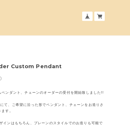
rder Custom Pendant
0
ムペンダント、チェーンのオーダーの受付を開始致しました!!
tterにて、ご希望に沿った形でペンダント、チェーンをお造りさ
きます。
ut デザインはもちろん、プレーンのスタイルでのお造りも可能で