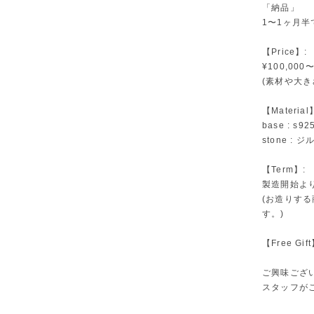
「納品」
1〜1ヶ月半
【Price】:
¥100,000
(素材や大
【Material
base : s9
stone :
【Term】:
製造開始よ
(お造りす
す。)
【Free G
ご興味ござ
スタッフが