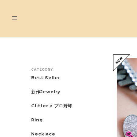
CATEGORY
Best Seller
新作Jewelry
Glitter × プロ野球
Ring
Necklace