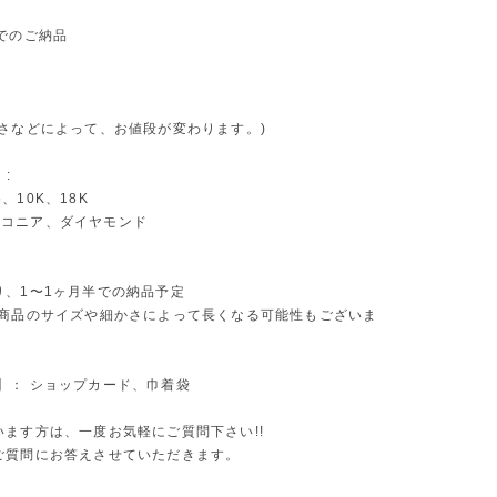
でのご納品
〜
きさなどによって、お値段が変わります。)
】:
25、10K、18K
 ジルコニア、ダイヤモンド
り、1〜1ヶ月半での納品予定
る商品のサイズや細かさによって長くなる可能性もございま
ift】： ショップカード、巾着袋
います方は、一度お気軽にご質問下さい!!
ご質問にお答えさせていただきます。