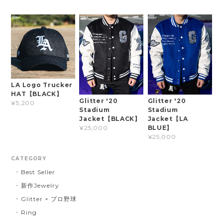
LA Logo Trucker
HAT【BLACK】
Glitter '20
Glitter '20
¥5,200
Stadium
Stadium
Jacket【BLACK】
Jacket【LA
BLUE】
¥25,000
¥25,000
CATEGORY
Best Seller
新作Jewelry
Glitter × プロ野球
Ring