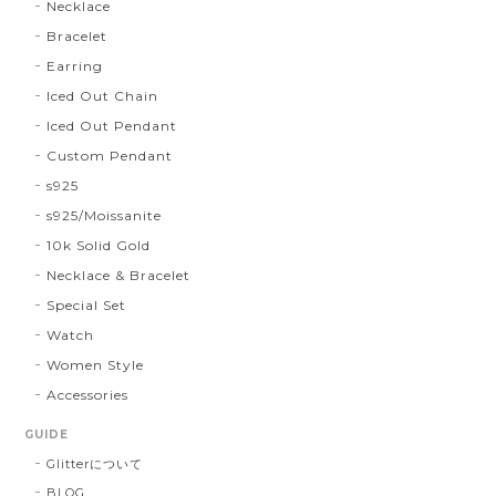
Necklace
Bracelet
Earring
Iced Out Chain
Iced Out Pendant
Custom Pendant
s925
s925/Moissanite
10k Solid Gold
Necklace & Bracelet
Special Set
Watch
Women Style
Accessories
GUIDE
Glitterについて
BLOG