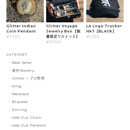
Glitter Indian
Glitter Voyage
LA Logo Trucker
Coin Pendant
Jewelry Box 【数
HAT【BLACK】
量限定リストック】
¥7,200
¥5,200
¥13,500
CATEGORY
Best Seller
新作Jewelry
Glitter × プロ野球
Ring
Necklace
Bracelet
Earring
Iced Out Chain
Iced Out Pendant