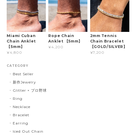
Miami Cuban
Rope Chain
2mm Tennis
Chain Anklet
Anklet 【5mm】
Chain Bracelet
【5mm】
【GOLD/SILVER】
¥4,200
¥4,800
¥7,200
CATEGORY
Best Seller
新作Jewelry
Glitter × プロ野球
Ring
Necklace
Bracelet
Earring
Iced Out Chain