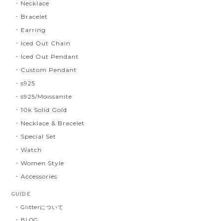
Necklace
Bracelet
Earring
Iced Out Chain
Iced Out Pendant
Custom Pendant
s925
s925/Moissanite
10k Solid Gold
Necklace & Bracelet
Special Set
Watch
Women Style
Accessories
GUIDE
Glitterについて
BLOG