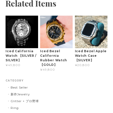
Related Items
Iced California
Iced Bezel
Iced Bezel Apple
Watch 【SILVER /
California
Watch Case
SILVER】
Rubber Watch
【SILVER】
【GOLD】
¥49,800
¥20,800
¥49,800
CATEGORY
Best Seller
新作Jewelry
Glitter × プロ野球
Ring