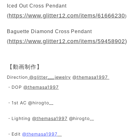
Iced Out Cross Pendant
https://www.glitter12.com/items/61666230
(
)
Baguette Diamond Cross Pendant
https://www.glitter12.com/items/59458902
)
(
【動画制作】
Direction
@glitter___jewelry
@themasa1997
・DOP
@themasa1997
・1st AC
@hirogto__
・Lighting
@themasa1997
@hirogto__
・Edit
@themasa1997